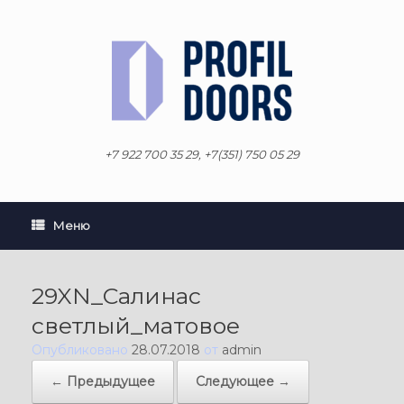
Перейти
к
содержанию
+7 922 700 35 29, +7(351) 750 05 29
Меню
29XN_Салинас
светлый_матовое
Опубликовано
28.07.2018
от
admin
← Предыдущее
Следующее →