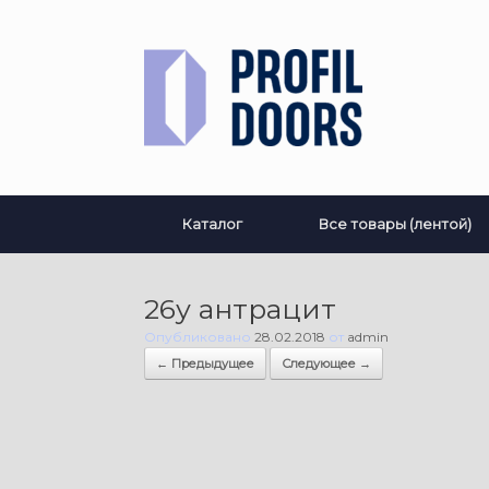
Перейти
к
содержанию
Каталог
Все товары (лентой)
26у антрацит
Опубликовано
28.02.2018
от
admin
← Предыдущее
Следующее →