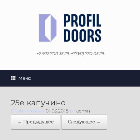
Перейти
к
содержанию
+7 922 700 35 29, +7(351) 750 05 29
Меню
25е капучино
Опубликовано
01.03.2018
от
admin
← Предыдущее
Следующее →