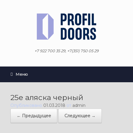
Перейти
к
содержанию
+7 922 700 35 29, +7(351) 750 05 29
Меню
25е аляска черный
Опубликовано
01.03.2018
от
admin
← Предыдущее
Следующее →