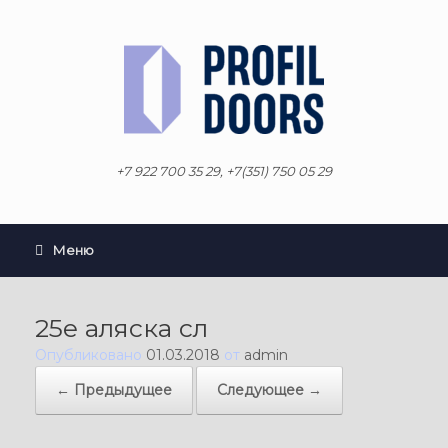
Перейти
к
содержанию
+7 922 700 35 29, +7(351) 750 05 29
Меню
25е аляска сл
Опубликовано
01.03.2018
от
admin
← Предыдущее
Следующее →