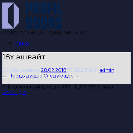
Перейти
к
содержанию
+7 922 700 35 29, +7(351) 750 05 29
Меню
18х эшвайт
Опубликовано
28.02.2018
28.02.2018
от
admin
← Предыдущее
Следующее →
Официальный дилер PROFILDOORS.
Тема от
SiteOrigin