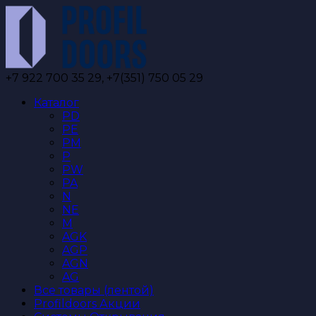
Перейти
к
содержанию
+7 922 700 35 29, +7(351) 750 05 29
Каталог
PD
PE
PM
P
PW
PA
N
NE
M
AGK
AGP
AGN
AG
Все товары (лентой)
Profildoors Акции