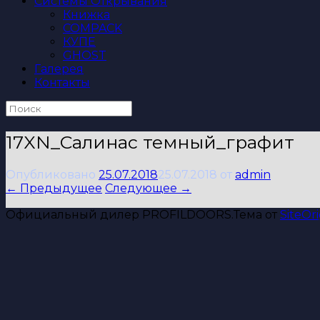
Системы Открывания
Книжка
COMPACK
КУПЕ
GHOST
Галерея
Контакты
Поиск
по:
17XN_Салинас темный_графит
Опубликовано
25.07.2018
25.07.2018
от
admin
← Предыдущее
Следующее →
Официальный дилер PROFILDOORS.
Тема от
SiteOri