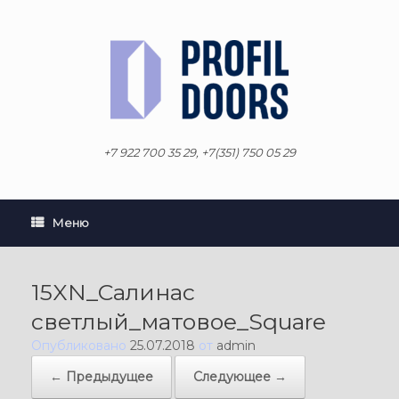
Перейти
к
содержанию
+7 922 700 35 29, +7(351) 750 05 29
Меню
15XN_Салинас
светлый_матовое_Square
Опубликовано
25.07.2018
от
admin
← Предыдущее
Следующее →