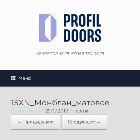
Перейти
к
содержанию
+7 922 700 35 29, +7(351) 750 05 29
Меню
15XN_Монблан_матовое
Опубликовано
25.07.2018
от
admin
← Предыдущее
Следующее →