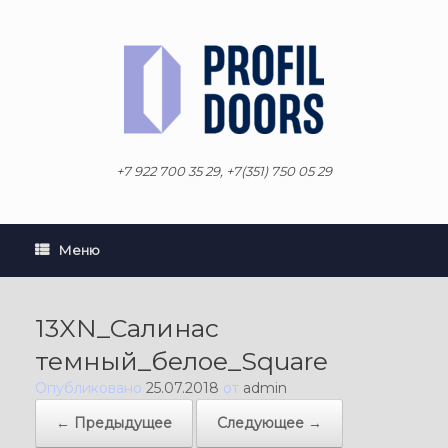
Перейти
к
содержанию
+7 922 700 35 29, +7(351) 750 05 29
Меню
13XN_Салинас
темный_белое_Square
Опубликовано
25.07.2018
от
admin
← Предыдущее
Следующее →