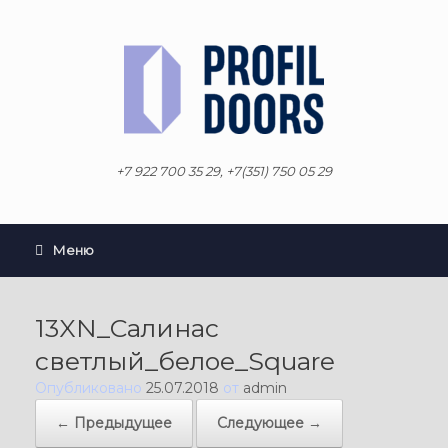
Перейти
к
содержанию
+7 922 700 35 29, +7(351) 750 05 29
Меню
13XN_Салинас
светлый_белое_Square
Опубликовано
25.07.2018
от
admin
← Предыдущее
Следующее →