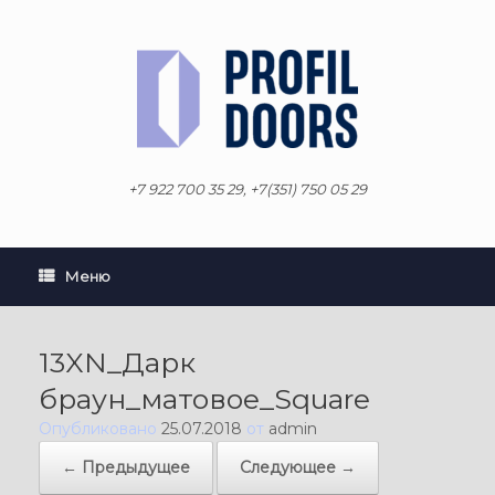
Перейти
к
содержанию
+7 922 700 35 29, +7(351) 750 05 29
Меню
13XN_Дарк
браун_матовое_Square
Опубликовано
25.07.2018
от
admin
← Предыдущее
Следующее →