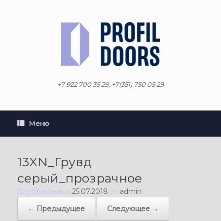
Перейти
к
содержанию
+7 922 700 35 29, +7(351) 750 05 29
Меню
13XN_Грувд
серый_прозрачное
Опубликовано
25.07.2018
от
admin
← Предыдущее
Следующее →