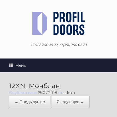
Перейти
к
содержанию
+7 922 700 35 29, +7(351) 750 05 29
Меню
12XN_Монблан
Опубликовано
25.07.2018
от
admin
← Предыдущее
Следующее →