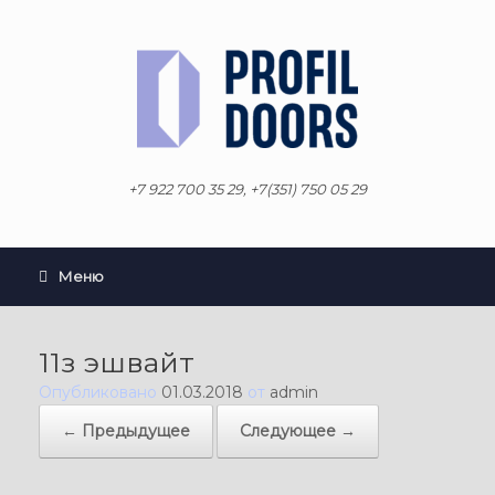
Перейти
к
содержанию
+7 922 700 35 29, +7(351) 750 05 29
Меню
11з эшвайт
Опубликовано
01.03.2018
от
admin
← Предыдущее
Следующее →