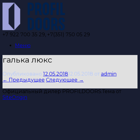
Перейти
к
содержанию
+7 922 700 35 29, +7(351) 750 05 29
Меню
галька люкс
Опубликовано
12.05.2018
12.05.2018
от
admin
← Предыдущее
Следующее →
Официальный дилер PROFILDOORS.
Тема от
SiteOrigin