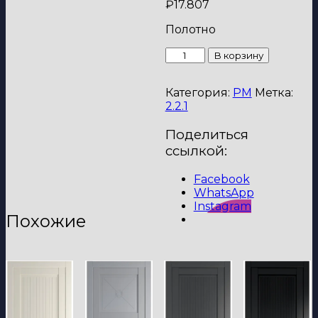
₽
17.807
Полотно
Количество
В корзину
товара
Дверь
Категория:
PM
Метка:
Смоки
2.2.1
2.2.1
PM
Поделиться
2000*800
(190)
ссылкой:
Krona
Facebook
WhatsApp
Instagram
Похожие