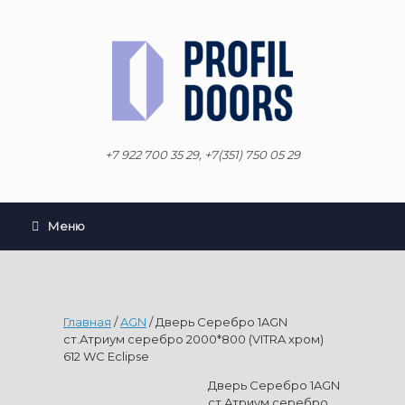
Перейти
к
содержанию
+7 922 700 35 29, +7(351) 750 05 29
Меню
Главная
/
AGN
/ Дверь Серебро 1AGN
ст.Атриум серебро 2000*800 (VITRA хром)
612 WC Eclipse
Дверь Серебро 1AGN
ст.Атриум серебро