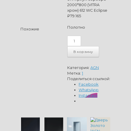
2000*800 (VITRA
хром) 612 WC Eclipse
₽
79.165
Полотно
Похожие
Количество
товара
Дверь
В корзину
Серебро
1AGN
ст.Атриум
Категория:
AGN
серебро
Метка:
1
2000*800
Поделиться ссылкой:
(VITRA
Facebook
хром)
WhatsApp
612
Instagram
WC
Eclipse