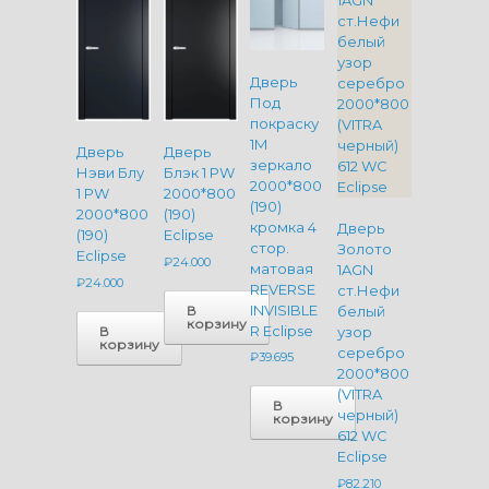
Дверь
Под
покраску
1M
Дверь
Дверь
зеркало
Нэви Блу
Блэк 1 PW
2000*800
1 PW
2000*800
(190)
2000*800
(190)
кромка 4
Дверь
(190)
Eclipse
стор.
Золото
Eclipse
₽
24.000
матовая
1AGN
₽
24.000
REVERSE
ст.Нефи
INVISIBLE
В
белый
корзину
R Eclipse
В
узор
корзину
серебро
₽
39.695
2000*800
(VITRA
В
черный)
корзину
612 WC
Eclipse
₽
82.210