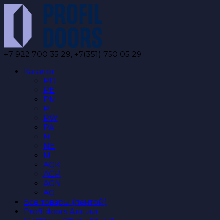
Перейти
к
содержанию
+7 922 700 35 29, +7(351) 750 05 29
Каталог
PD
PE
PM
P
PW
PA
N
NE
M
AGK
AGP
AGN
AG
Все товары (лентой)
Profildoors Акции