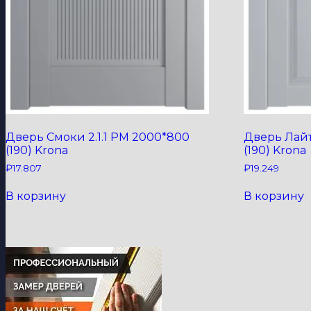
Дверь Смоки 2.1.1 PM 2000*800
Дверь Лайт
(190) Krona
(190) Krona
₽
17.807
₽
19.249
В корзину
В корзину