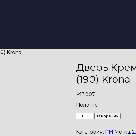
90) Krona
Дверь Крем 
(190) Krona
₽
17.807
Полотно
Количество
В корзину
товара
Дверь
Категория:
PM
Метка:
2.
Крем