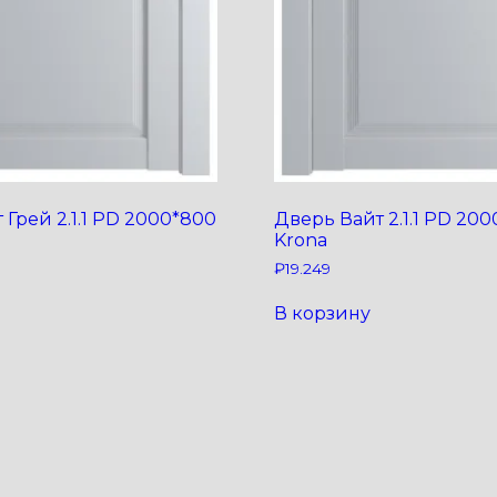
 Грей 2.1.1 PD 2000*800
Дверь Вайт 2.1.1 PD 200
Krona
₽
19.249
В корзину