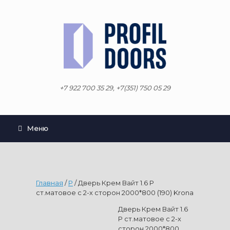
Перейти
к
содержанию
+7 922 700 35 29, +7(351) 750 05 29
Меню
Главная
/
P
/ Дверь Крем Вайт 1.6 P
ст.матовое с 2-х сторон 2000*800 (190) Krona
Дверь Крем Вайт 1.6
P ст.матовое с 2-х
сторон 2000*800