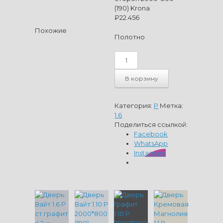
(190) Krona
₽
22.456
Похожие
Полотно
Количество
товара
Дверь
В корзину
Крем
Вайт
1.6
Категория:
P
Метка:
P
1.6
ст.матовое
Поделиться ссылкой:
с
Facebook
2-
WhatsApp
х
Instagram
сторон
2000*800
(190)
Krona