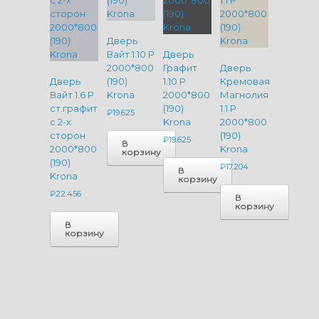
Дверь
Вайт 1.10 P
Дверь
2000*800
Графит
Дверь
Дверь
(190)
1.10 P
Кремовая
Вайт 1.6 P
Krona
2000*800
Магнолия
ст.графит
(190)
1.1 P
₽
19.625
с 2-х
Krona
2000*800
сторон
(190)
₽
19.625
В
2000*800
Krona
корзину
(190)
₽
17.204
В
Krona
корзину
₽
22.456
В
корзину
В
корзину