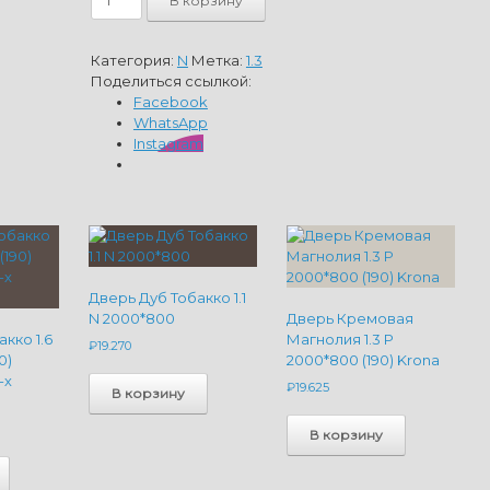
В корзину
товара
Дверь
Дуб
Категория:
N
Метка:
1.3
Тобакко
Поделиться ссылкой:
1.3
Facebook
N
WhatsApp
2000*800
Instagram
(190)
Krona
Дверь Дуб Тобакко 1.1
N 2000*800
Дверь Кремовая
кко 1.6
Магнолия 1.3 P
₽
19.270
0)
2000*800 (190) Krona
-х
₽
19.625
В корзину
В корзину