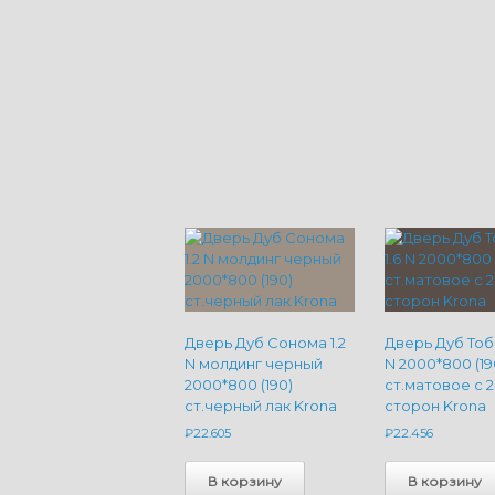
Дверь Дуб Сонома 1.2
Дверь Дуб Тоба
N молдинг черный
N 2000*800 (19
2000*800 (190)
ст.матовое с 2
ст.черный лак Krona
сторон Krona
₽
22.605
₽
22.456
В корзину
В корзину