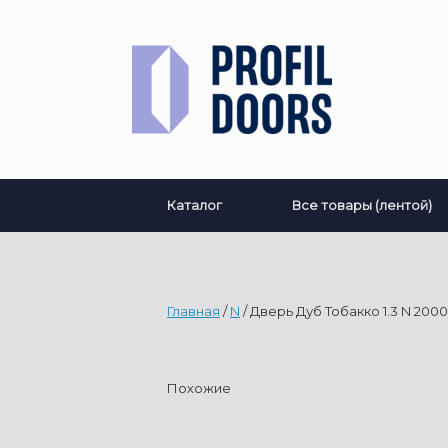
Перейти
к
содержанию
Каталог
Все товары (лентой)
Главная
/
N
/ Дверь Дуб Тобакко 1.3 N 2000
Похожие