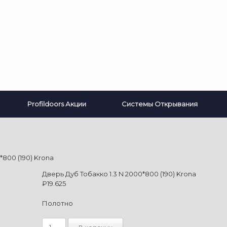
Profildoors Акции
Системы Открывания
*800 (190) Krona
Дверь Дуб Тобакко 1.3 N 2000*800 (190) Krona
₽
19.625
Полотно
Количество