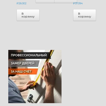
₽
26.002
₽
37.094
В
В
корзину
корзину