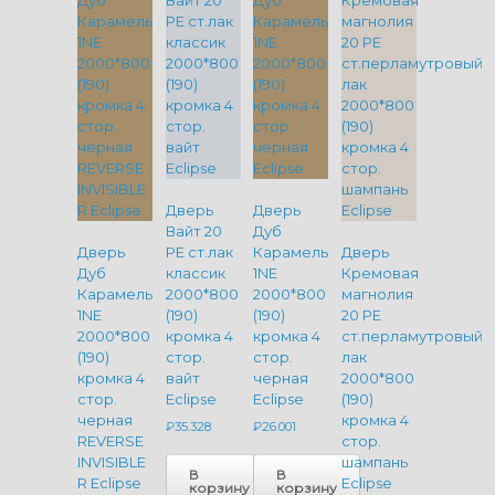
Дверь
Дверь
Вайт 20
Дуб
Дверь
PE ст.лак
Карамель
Дверь
Дуб
классик
1NE
Кремовая
Карамель
2000*800
2000*800
магнолия
1NE
(190)
(190)
20 PE
2000*800
кромка 4
кромка 4
ст.перламутровый
(190)
стор.
стор.
лак
кромка 4
вайт
черная
2000*800
стор.
Eclipse
Eclipse
(190)
черная
кромка 4
₽
35.328
₽
26.001
REVERSE
стор.
INVISIBLE
шампань
В
В
R Eclipse
Eclipse
корзину
корзину