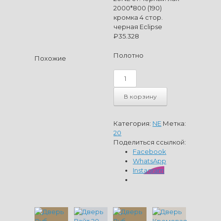
2000*800 (190)
кромка 4 стор.
черная Eclipse
₽
35.328
Полотно
Похожие
Количество
товара
Дверь
В корзину
Дуб
Карамель
20NE
Категория:
NE
Метка:
ст.черный
20
лак
Поделиться ссылкой:
2000*800
Facebook
(190)
WhatsApp
кромка
Instagram
4
стор.
черная
Eclipse