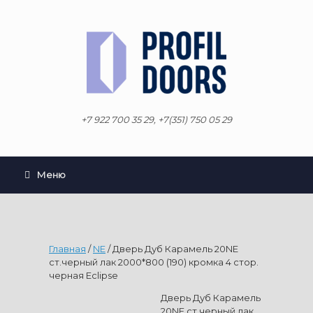
Перейти
к
содержанию
+7 922 700 35 29, +7(351) 750 05 29
Меню
Главная
/
NE
/ Дверь Дуб Карамель 20NE
ст.черный лак 2000*800 (190) кромка 4 стор.
черная Eclipse
Дверь Дуб Карамель
20NE ст.черный лак