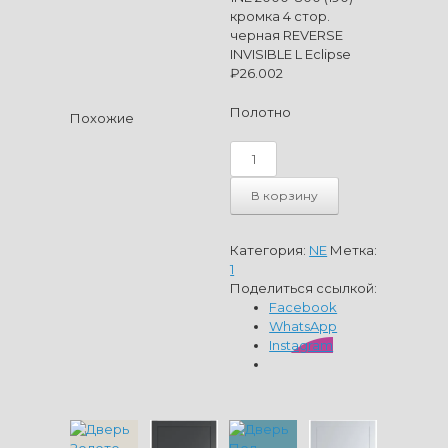
кромка 4 стор.
черная REVERSE
INVISIBLE L Eclipse
₽
26.002
Полотно
Похожие
Количество
товара
Дверь
В корзину
Дуб
Карамель
1NE
Категория:
NE
Метка:
2000*800
1
(190)
Поделиться ссылкой:
кромка
Facebook
4
WhatsApp
стор.
Instagram
черная
REVERSE
INVISIBLE
L
Eclipse