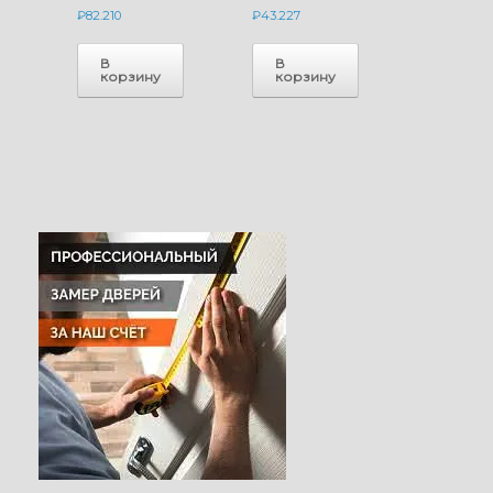
₽
82.210
₽
43.227
В
В
корзину
корзину