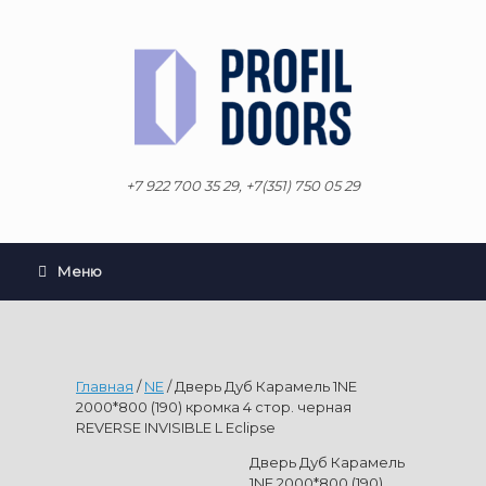
Перейти
к
содержанию
+7 922 700 35 29, +7(351) 750 05 29
Меню
Главная
/
NE
/ Дверь Дуб Карамель 1NE
2000*800 (190) кромка 4 стор. черная
REVERSE INVISIBLE L Eclipse
Дверь Дуб Карамель
1NE 2000*800 (190)