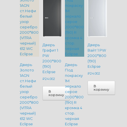
Дверь
Дверь
Графит 1
Вайт 1 PW
PW
2000*800
2000*800
(190)
Дверь
Дверь
(190)
Eclipse
Золото
Под
Eclipse
₽
24.002
1AGN
покраску
₽
24.002
ст.Нефи
1M
В
белый
зеркало
корзину
В
узор
серое
корзину
серебро
2000*800
2000*800
(190) R
(VITRA
кромка 4
черный)
стор.
612 WC
черная
Eclipse
Eclipse