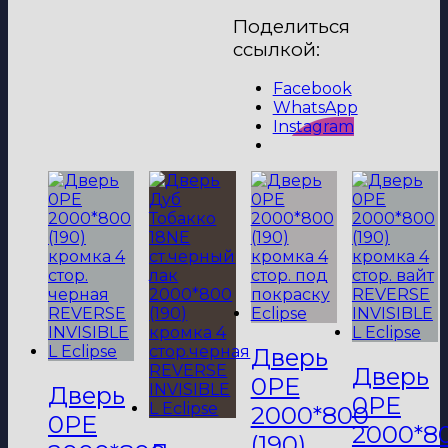
18
Поделиться
PE
ссылкой:
ст.серебро
матлак
Facebook
2000*800
WhatsApp
(190)
Instagram
кромка
4
стор.черная
REVERSE
INVISIBLE
L
Eclipse
Дверь
Дверь
0PE
Дверь
0PE
2000*800
0PE
2000*8
(190)