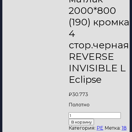
2000*800
(190) кромка
4
стор.черная
REVERSE
INVISIBLE L
Eclipse
₽
30.773
Полотно
Количество
товара
В корзину
Дверь
Категория:
PE
Метка:
18
Графит