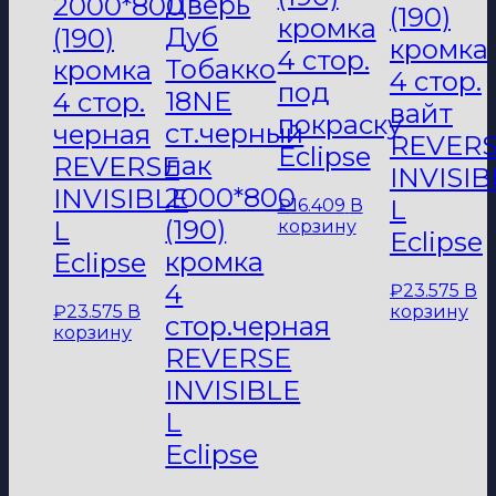
Дверь
2000*800
(190)
кромка
Дуб
(190)
кромка
4 стор.
Тобакко
кромка
4 стор.
под
18NE
4 стор.
вайт
покраску
ст.черный
черная
REVER
Eclipse
лак
REVERSE
INVISIB
2000*800
INVISIBLE
L
₽
16.409
В
(190)
L
корзину
Eclipse
кромка
Eclipse
4
₽
23.575
В
₽
23.575
В
корзину
стор.черная
корзину
REVERSE
INVISIBLE
L
Eclipse