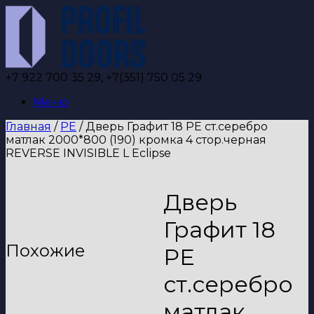
Перейти
к
содержанию
+7 922 700 35 29, +7(351) 750 05 29
Меню
Главная
/
PE
/ Дверь Графит 18 PE ст.серебро
матлак 2000*800 (190) кромка 4 стор.черная
REVERSE INVISIBLE L Eclipse
Дверь
Графит 18
Похожие
PE
ст.серебро
матлак