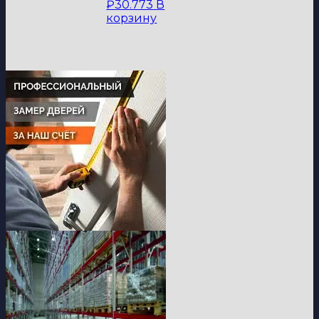
₽
30.773
В
корзину