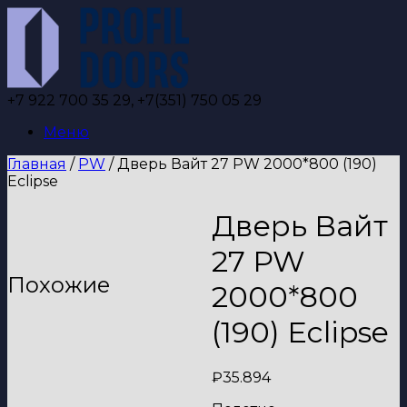
Перейти
к
содержанию
+7 922 700 35 29, +7(351) 750 05 29
Меню
Главная
/
PW
/ Дверь Вайт 27 PW 2000*800 (190)
Eclipse
Дверь Вайт
27 PW
Похожие
2000*800
(190) Eclipse
₽
35.894