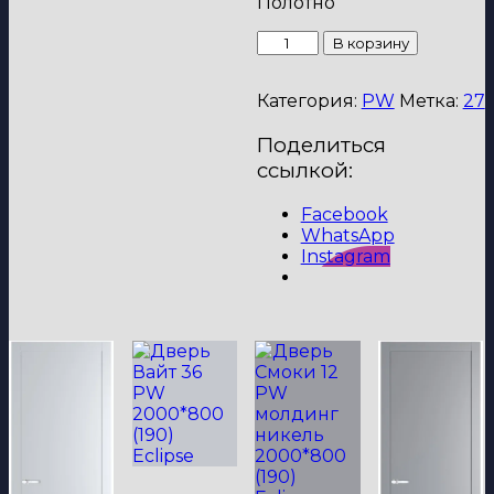
Полотно
Количество
В корзину
товара
Дверь
Категория:
PW
Метка:
27
Вайт
27
Поделиться
PW
2000*800
ссылкой:
(190)
Eclipse
Facebook
WhatsApp
Instagram