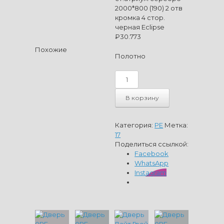
2000*800 (190) 2 отв
кромка 4 стор.
черная Eclipse
₽
30.773
Похожие
Полотно
Количество
товара
Дверь
В корзину
Вайт
17
PE
Категория:
PE
Метка:
ст.атриум
17
серебро
Поделиться ссылкой:
2000*800
Facebook
(190)
WhatsApp
2
Instagram
отв
кромка
4
стор.
черная