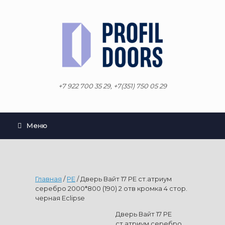
Перейти
к
содержанию
+7 922 700 35 29, +7(351) 750 05 29
Меню
Главная
/
PE
/ Дверь Вайт 17 PE ст.атриум
серебро 2000*800 (190) 2 отв кромка 4 стор.
черная Eclipse
Дверь Вайт 17 PE
ст.атриум серебро