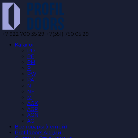
Перейти
к
содержанию
+7 922 700 35 29, +7(351) 750 05 29
Каталог
PD
PE
PM
P
PW
PA
N
NE
M
AGK
AGP
AGN
AG
Все товары (лентой)
Profildoors Акции