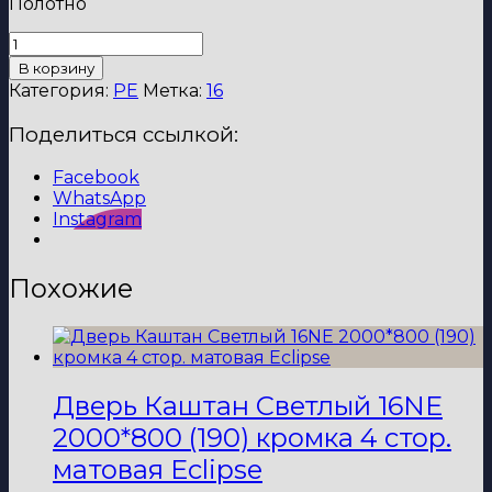
Полотно
Количество
товара
В корзину
Дверь
Категория:
PE
Метка:
16
Вайт
16
Поделиться ссылкой:
PE
2000*800
Facebook
(190)
WhatsApp
кромка
Instagram
4
стор.
черная
Похожие
Eclipse
Дверь Каштан Светлый 16NE
2000*800 (190) кромка 4 стор.
матовая Eclipse