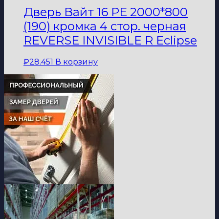
Дверь Вайт 16 PE 2000*800
(190) кромка 4 стор. черная
REVERSE INVISIBLE R Eclipse
₽
28.451
В корзину