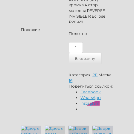
кромка 4 стор.
матовая REVERSE
INVISIBLE R Eclipse
₽
28.451
Похожие
Полотно
Количество
товара
Дверь
В корзину
Вайт
16
PE
Категория:
PE
Метка:
2000*800
16
(190)
Поделиться ссылкой:
кромка
Facebook
4
WhatsApp
стор.
Instagram
матовая
REVERSE
INVISIBLE
R
Eclipse