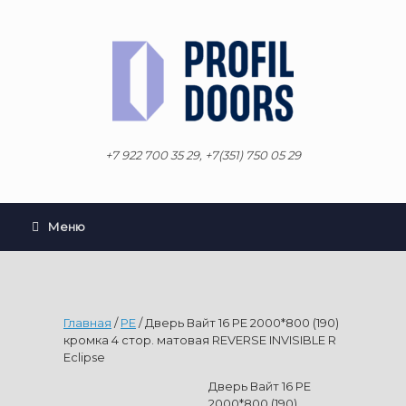
Перейти
к
содержанию
+7 922 700 35 29, +7(351) 750 05 29
Меню
Главная
/
PE
/ Дверь Вайт 16 PE 2000*800 (190)
кромка 4 стор. матовая REVERSE INVISIBLE R
Eclipse
Дверь Вайт 16 PE
2000*800 (190)