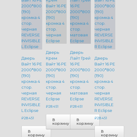
Дверь
Дверь
Дверь
Крем
Лайт Грей
Дверь
Вайт 16 PE
Вайт 16 PE
16 PE
Вайт 16 PE
2000*800
2000*800
2000*800
2000*800
(190)
(190)
(190)
(190)
кромка 4
кромка 4
кромка 4
кромка 4
стор.
стор.
стор.
стор.
черная
черная
матовая
черная
REVERSE
Eclipse
Eclipse
REVERSE
INVISIBLE
INVISIBLE
₽
28.451
₽
28.451
L Eclipse
R Eclipse
₽
28.451
₽
28.451
В
В
корзину
корзину
В
В
корзину
корзину