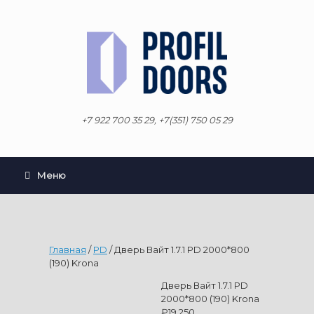
Перейти
к
содержанию
+7 922 700 35 29, +7(351) 750 05 29
Меню
Главная
/
PD
/ Дверь Вайт 1.7.1 PD 2000*800
(190) Krona
Дверь Вайт 1.7.1 PD
2000*800 (190) Krona
₽
19.250