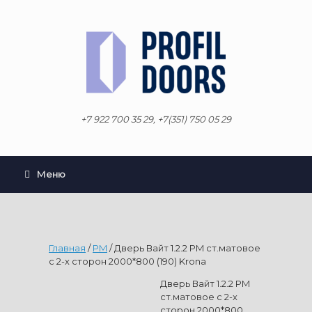
Перейти
к
содержанию
+7 922 700 35 29, +7(351) 750 05 29
Меню
Главная
/
PM
/ Дверь Вайт 1.2.2 PM ст.матовое
с 2-х сторон 2000*800 (190) Krona
Дверь Вайт 1.2.2 PM
ст.матовое с 2-х
сторон 2000*800