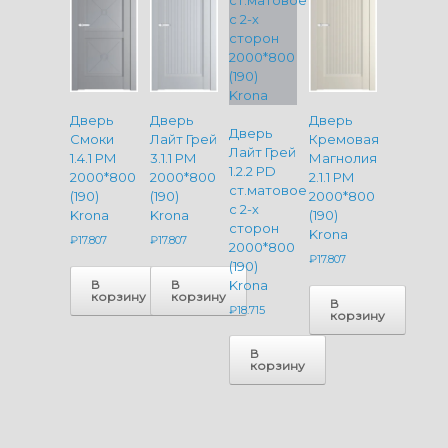
Дверь
Дверь
Дверь
Дверь
Смоки
Лайт Грей
Кремовая
Лайт Грей
1.4.1 PM
3.1.1 PM
Магнолия
1.2.2 PD
2000*800
2000*800
2.1.1 PM
ст.матовое
(190)
(190)
2000*800
с 2-х
Krona
Krona
(190)
сторон
Krona
₽
17.807
₽
17.807
2000*800
₽
17.807
(190)
В
В
Krona
корзину
корзину
В
₽
18.715
корзину
В
корзину