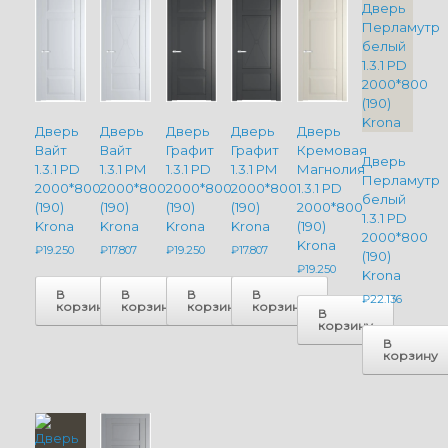
Дверь
Дверь
Дверь
Дверь
Дверь
Вайт
Вайт
Графит
Графит
Кремовая
Дверь
1.3.1 PD
1.3.1 PM
1.3.1 PD
1.3.1 PM
Магнолия
Перламутр
2000*800
2000*800
2000*800
2000*800
1.3.1 PD
белый
(190)
(190)
(190)
(190)
2000*800
1.3.1 PD
Krona
Krona
Krona
Krona
(190)
2000*800
Krona
₽
19.250
₽
17.807
₽
19.250
₽
17.807
(190)
₽
19.250
Krona
В
В
В
В
₽
22.136
корзину
корзину
корзину
корзину
В
корзину
В
корзину