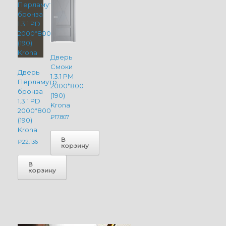
Дверь
Смоки
Дверь
1.3.1 PM
Перламутр
2000*800
бронза
(190)
1.3.1 PD
Krona
2000*800
₽
17.807
(190)
Krona
В
₽
22.136
корзину
В
корзину