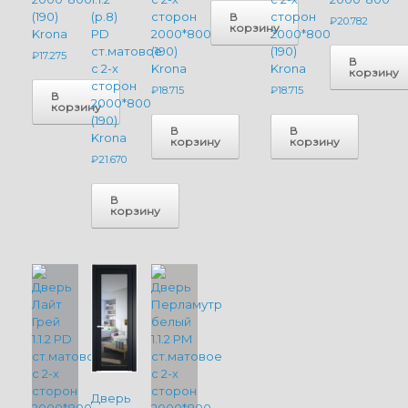
(190)
(р.8)
сторон
сторон
В
₽
20.782
корзину
Krona
PD
2000*800
2000*800
ст.матовое
(190)
(190)
₽
17.275
В
с 2-х
Krona
Krona
корзину
сторон
₽
18.715
₽
18.715
В
2000*800
корзину
(190)
В
В
Krona
корзину
корзину
₽
21.670
В
корзину
Дверь