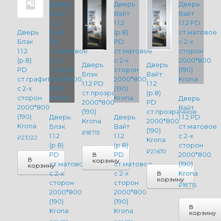
Дверь
Блэк
1.1.2
(р.8)
Дверь
Дверь
PD
Блэк
Вайт
ст.графит
1.1.2 PD
1.1.2
с 2-х
ст.прозрачное
(р.8)
сторон
Дверь
2000*800
PD
2000*800
Вайт
(190)
ст.прозрачное
(190)
Дверь
Дверь
1.1.2 PD
Krona
2000*800
Krona
Блэк
Вайт
ст.матовое
(190)
₽
18.715
1.1.2
1.1.2
с 2-х
₽
23.122
Krona
(р.8)
(р.8)
сторон
₽
21.670
PD
PD
2000*800
В
В
корзину
ст.матовое
ст.матовое
(190)
корзину
с 2-х
с 2-х
Krona
В
корзину
сторон
сторон
₽
18.715
2000*800
2000*800
(190)
(190)
В
Krona
Krona
корзину